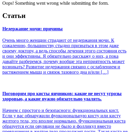
Oops! Something went wrong while submitting the form.
Статьи
Недержание мочи: причины
Очень много женщин страдают от недержания мочи. К
сожалению, большинству стыдно признаться в этом даже
своему доктору, а ведь способы лечения этого состояния есть
и они эффективны. Я обязательно расскажу о них, а пока
давайте разберемся, почему вообще эта неприятность может
возникать? Развитие недержания связано с ослаблением и
растяжением мышц и связок тазового дна и/или […]
Поговорим про кисты яичников: какие не несут угрозы
здоровью, а какие нужно обязательно удалять.
Начнем с простого и безопасного: функциональных кист.
Если у вас обнаружили функциональную кисту или кисту
желтого тела, это вполне нормально. Функциональная киста
образуется если овуляции не было и фолликул вместо
превращения в желтое тело продолжает расти. Такая киста не