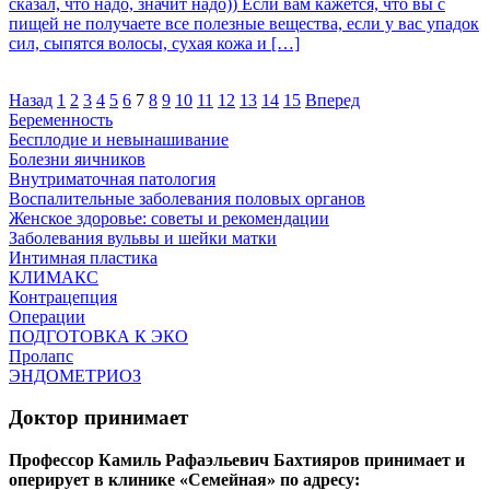
сказал, что надо, значит надо)) Если вам кажется, что вы с
пищей не получаете все полезные вещества, если у вас упадок
сил, сыпятся волосы, сухая кожа и […]
Назад
1
2
3
4
5
6
7
8
9
10
11
12
13
14
15
Вперед
Беременность
Бесплодие и невынашивание
Болезни яичников
Внутриматочная патология
Воспалительные заболевания половых органов
Женское здоровье: советы и рекомендации
Заболевания вульвы и шейки матки
Интимная пластика
КЛИМАКС
Контрацепция
Операции
ПОДГОТОВКА К ЭКО
Пролапс
ЭНДОМЕТРИОЗ
Доктор принимает
Профессор Камиль Рафаэльевич Бахтияров принимает и
оперирует в клинике «Семейная» по адресу: