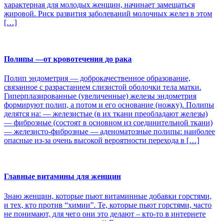
характерная для молодых женщин, начинает замещаться
жировой. Риск развития заболеваний молочных желез в этом
[…]
Полипы —от кровотечения до рака
Полип эндометрия — доброкачественное образование,
связанное с разрастанием слизистой оболочки тела матки.
Гиперплазированные (увеличенные) железы эндометрия
формируют полип, а потом и его основание (ножку). Полипы
делятся на: — железистые (в их ткани преобладают железы)
— фиброзные (состоят в основном из соединительной ткани)
— железисто-фиброзные — аденоматозные полипы: наиболее
опасные из-за очень высокой вероятности перехода в […]
Главные витамины для женщин
Знаю женщин, которые пьют витаминные добавки горстями,
и тех, кто против “химии”. Те, которые пьют горстями, часто
не понимают, для чего они это делают – кто-то в интернете