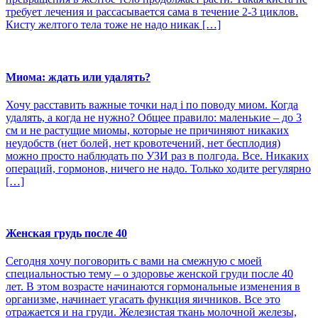
требует лечения и рассасывается сама в течение 2-3 циклов.
Кисту желтого тела тоже не надо никак […]
Миома: ждать или удалять?
Хочу расставить важные точки над i по поводу миом. Когда
удалять, а когда не нужно? Общее правило: маленькие – до 3
см и не растущие миомы, которые не причиняют никаких
неудобств (нет болей, нет кровотечений, нет бесплодия)
можно просто наблюдать по УЗИ раз в полгода. Все. Никаких
операций, гормонов, ничего не надо. Только ходите регулярно
[…]
Женская грудь после 40
Сегодня хочу поговорить с вами на смежную с моей
специальностью тему – о здоровье женской груди после 40
лет. В этом возрасте начинаются гормональные изменения в
организме, начинает угасать функция яичников. Все это
отражается и на груди. Железистая ткань молочной железы,