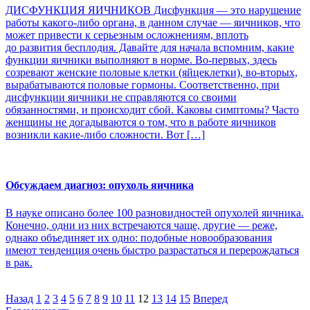
ДИСФУНКЦИЯ ЯИЧНИКОВ Дисфункция — это нарушение
работы какого-либо органа, в данном случае — яичников, что
может привести к серьезным осложнениям, вплоть
до развития бесплодия. Давайте для начала вспомним, какие
функции яичники выполняют в норме. Во-первых, здесь
созревают женские половые клетки (яйцеклетки), во-вторых,
вырабатываются половые гормоны. Соответственно, при
дисфункции яичники не справляются со своими
обязанностями, и происходит сбой. Каковы симптомы? Часто
женщины не догадываются о том, что в работе яичников
возникли какие-либо сложности. Вот […]
Обсуждаем диагноз: опухоль яичника
В науке описано более 100 разновидностей опухолей яичника.
Конечно, одни из них встречаются чаще, другие — реже,
однако объединяет их одно: подобные новообразования
имеют тенденция очень быстро разрастаться и перерождаться
в рак.
Назад
1
2
3
4
5
6
7
8
9
10
11
12
13
14
15
Вперед