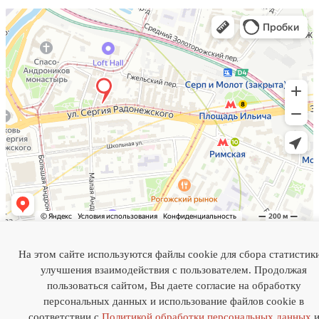
На этом сайте используются файлы cookie для сбора статистик
Индивидуальный предприниматель Бахтияров Камиль
улучшения взаимодействия с пользователем. Продолжая
Рафэльевич
ИНН 772825339641
пользоваться сайтом, Вы даете согласие на обработку
ОГРНИП 320774600480393
персональных данных и использование файлов cookie в
соответствии с
Политикой обработки персональных данных