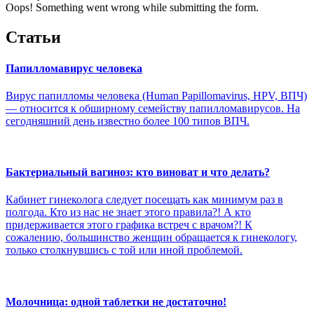
Oops! Something went wrong while submitting the form.
Статьи
Папилломавирус человека
Вирус папилломы человека (Human Papillomavirus, HPV, ВПЧ)
— относится к обширному семейству папилломавирусов. На
сегодняшний день известно более 100 типов ВПЧ.
Бактериальный вагиноз: кто виноват и что делать?
Кабинет гинеколога следует посещать как минимум раз в
полгода. Кто из нас не знает этого правила?! А кто
придерживается этого графика встреч с врачом?! К
сожалению, большинство женщин обращается к гинекологу,
только столкнувшись с той или иной проблемой.
Молочница: одной таблетки не достаточно!