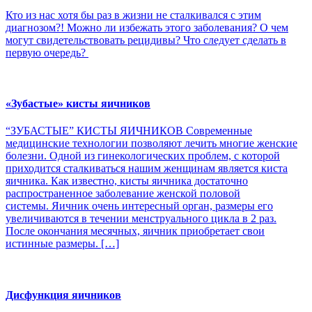
Кто из нас хотя бы раз в жизни не сталкивался с этим
диагнозом?! Можно ли избежать этого заболевания? О чем
могут свидетельствовать рецидивы? Что следует сделать в
первую очередь?
«Зубастые» кисты яичников
“ЗУБАСТЫЕ” КИСТЫ ЯИЧНИКОВ Современные
медицинские технологии позволяют лечить многие женские
болезни. Одной из гинекологических проблем, с которой
приходится сталкиваться нашим женщинам является киста
яичника. Как известно, кисты яичника достаточно
распространенное заболевание женской половой
системы. Яичник очень интересный орган, размеры его
увеличиваются в течении менструального цикла в 2 раз.
После окончания месячных, яичник приобретает свои
истинные размеры. […]
Дисфункция яичников