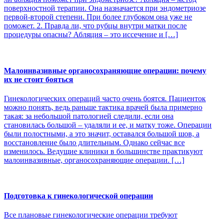
поверхностной терапии. Она назначается при эндометриозе
первой-второй степени. При более глубоком она уже не
поможет. 2. Правда ли, что рубцы внутри матки после
процедуры опасны? Абляция – это иссечение и […]
Малоинвазивные органосохраняющие операции: почему
их не стоит бояться
Гинекологических операций часто очень боятся. Пациенток
можно понять, ведь раньше тактика врачей была примерно
такая: за небольшой патологией следили, если она
становилась большой – удаляли и ее, и матку тоже. Операции
были полостными, а это значит, оставался большой шов, а
восстановление было длительным. Однако сейчас все
изменилось. Ведущие клиники в большинстве практикуют
малоинвазивные, органосохраняющие операции. […]
Подготовка к гинекологической операции
Все плановые гинекологические операции требуют