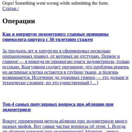
Oops! Something went wrong while submitting the form.
Статьи
/
Операции
Как я оперирую эндометриоз: главные принципы
гинеколога-хирурга с 30-тилетним стажем
За тридцать лет в хирургии я сформировал несколько
операционных правил, от которых не отступаю. Первое и
главное — я никогда не прижигаю очаги эндометриоза, только
иссекаю. Коагуляция создает ощущение, что проблема решена,
но активные клетки остаются в глубине ткани, и болезнь
возвращается. Иссечение до здоровых границ — это дольше и
технически сложнее, но это единственный […]
Топ-4 самых популярных вопроса про абляцию при
эндометриозе
Вокруг применения метода абляции при эндометриозе много
разных мифов. Вот самые частые вопросы об этом: 1. Всегда
ли абляция поможет при эндометриозе? Абляция – метод