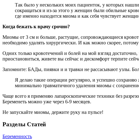
Так было у нескольких моих пациенток, у которых нашли
сокращаться и из-за этого у женщин были обильные крово
где именно находится миома и как себя чувствует женщин
Когда бежать к врачу срочно?
Миомы от 3 см и больше, растущие, сопровождающиеся кровот
необходимо удалять хирургически. И как можно скорее, потому
Одних только кровотечений и болей на мой взгляд достаточно, 
приостановиться, живете вы сейчас и дискомфорт терпите сейча
Запомните: БАДы, пиявки и и травки не рассасывают узлы. Б
Я делаю такие операции регулярно, и успешно сохраняю 
минимально травматичного удаления миомы с сохранение
Чаще всего я применяю лапароскопические техники без разрезов
Беременеть можно уже через 6-9 месяцев.
Не запускайте миомы, держите руку на пульсе!
Разделы Статей
Беременность