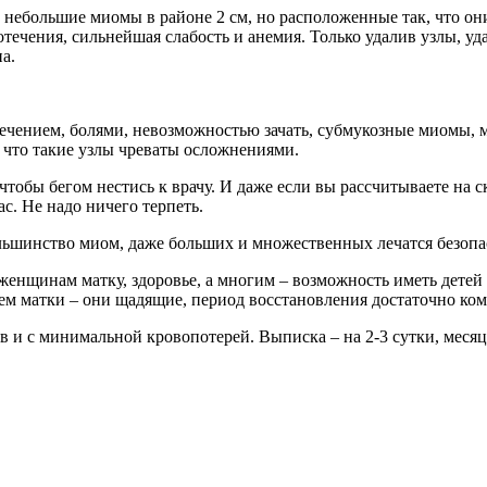
 небольшие миомы в районе 2 см, но расположенные так, что он
течения, сильнейшая слабость и анемия. Только удалив узлы, уд
а.
ечением, болями, невозможностью зачать, субмукозные миомы, 
 что такие узлы чреваты осложнениями.
чтобы бегом нестись к врачу. И даже если вы рассчитываете на 
с. Не надо ничего терпеть.
ольшинство миом, даже больших и множественных лечатся безо
женщинам матку, здоровье, а многим – возможность иметь детей 
м матки – они щадящие, период восстановления достаточно ко
 и с минимальной кровопотерей. Выписка – на 2-3 сутки, месяц 