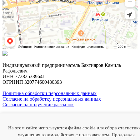
Индивидуальный предприниматель Бахтияров Камиль
Рафэльевич
ИНН 772825339641
ОГРНИП 320774600480393
Политика обработки персональных данных
Согласие на обработку персональных данных
Согласие на получение рассылок
Профессор
Камиль Бахтияров
На этом сайте используются файлы cookie для сбора статистик
О докторе
Случаи из практики
Отзывы
Статьи
Медиа
Наука
улучшения взаимодействия с пользователем. Продолжая
FAQ
Цены
Контакты