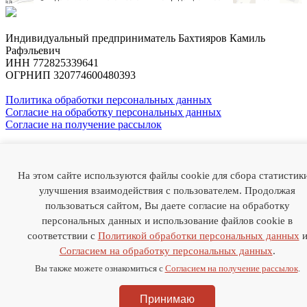
Индивидуальный предприниматель Бахтияров Камиль
Рафэльевич
ИНН 772825339641
ОГРНИП 320774600480393
Политика обработки персональных данных
Согласие на обработку персональных данных
Согласие на получение рассылок
Профессор
Камиль Бахтияров
На этом сайте используются файлы cookie для сбора статистик
О докторе
Случаи из практики
Отзывы
Статьи
Медиа
Наука
улучшения взаимодействия с пользователем. Продолжая
FAQ
Цены
Контакты
пользоваться сайтом, Вы даете согласие на обработку
персональных данных и использование файлов cookie в
Thank you! Your submission has been received!
соответствии с
Политикой обработки персональных данных
Oops! Something went wrong while submitting the form.
Согласием на обработку персональных данных
.
+7 985-786-22-55
Вы также можете ознакомиться с
Согласием на получение рассылок
.
Thank you! Your submission has been received!
Oops! Something went wrong while submitting the form.
Принимаю