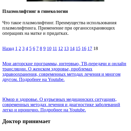
Плазмолифтинг в гинекологии
Что такое плазмолифтинг. Преимущества использования
плазмолифтинга. Применение при органосохраняющих
операциях на матке и придатках.
Назад
1
2
3
4
5
6
7
8
9
10
11
12
13
14
15
16
17
18
Мои авторские программы, интервью, ТВ-передачи и онлайн
трансляции. О женском здоровье, проблемах
здравоохранения, современных методах лечения и многом
другом. Подробнее на Youtube.
Юмор и здоровье. О курьезных медицинских ситуациях,
современных методах лечения и диагностике заболеваний
легко и иронично. Подробнее на Youtube.
Доктор принимает