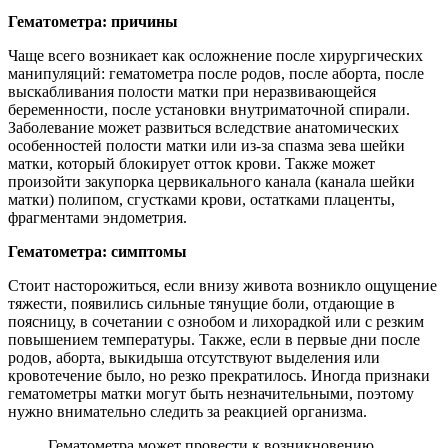
Гематометра: причины
Чаще всего возникает как осложнение после хирургических
манипуляций: гематометра после родов, после аборта, после
выскабливания полости матки при неразвивающейся
беременности, после установки внутриматочной спирали.
Заболевание может развиться вследствие анатомических
особенностей полости матки или из-за спазма зева шейки
матки, который блокирует отток крови. Также может
произойти закупорка цервикального канала (канала шейки
матки) полипом, сгустками крови, остатками плаценты,
фрагментами эндометрия.
Гематометра: симптомы
Стоит насторожиться, если внизу живота возникло ощущение
тяжести, появились сильные тянущие боли, отдающие в
поясницу, в сочетании с ознобом и лихорадкой или с резким
повышением температуры. Также, если в первые дни после
родов, аборта, выкидыша отсутствуют выделения или
кровотечение было, но резко прекратилось. Иногда признаки
гематометры матки могут быть незначительными, поэтому
нужно внимательно следить за реакцией организма.
Гематометра может провести к возникновению