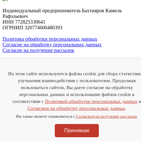
Индивидуальный предприниматель Бахтияров Камиль
Рафэльевич
ИНН 772825339641
ОГРНИП 320774600480393
Политика обработки персональных данных
Согласие на обработку персональных данных
Согласие на получение рассылок
Профессор
Камиль Бахтияров
На этом сайте используются файлы cookie для сбора статистик
О докторе
Случаи из практики
Отзывы
Статьи
Медиа
Наука
улучшения взаимодействия с пользователем. Продолжая
FAQ
Цены
Контакты
пользоваться сайтом, Вы даете согласие на обработку
персональных данных и использование файлов cookie в
Thank you! Your submission has been received!
соответствии с
Политикой обработки персональных данных
Oops! Something went wrong while submitting the form.
Согласием на обработку персональных данных
.
+7 985-786-22-55
Вы также можете ознакомиться с
Согласием на получение рассылок
.
Thank you! Your submission has been received!
Oops! Something went wrong while submitting the form.
Принимаю