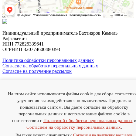
Индивидуальный предприниматель Бахтияров Камиль
Рафэльевич
ИНН 772825339641
ОГРНИП 320774600480393
Политика обработки персональных данных
Согласие на обработку персональных данных
Согласие на получение рассылок
Профессор
Камиль Бахтияров
На этом сайте используются файлы cookie для сбора статистик
О докторе
Случаи из практики
Отзывы
Статьи
Медиа
Наука
улучшения взаимодействия с пользователем. Продолжая
FAQ
Цены
Контакты
пользоваться сайтом, Вы даете согласие на обработку
персональных данных и использование файлов cookie в
Thank you! Your submission has been received!
соответствии с
Политикой обработки персональных данных
Oops! Something went wrong while submitting the form.
Согласием на обработку персональных данных
.
+7 985-786-22-55
Вы также можете ознакомиться с
Согласием на получение рассылок
.