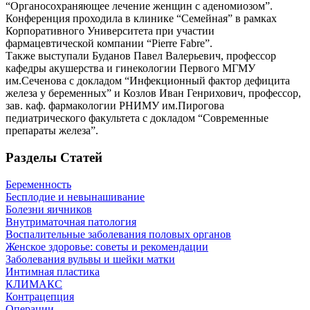
“Органосохраняющее лечение женщин с аденомиозом”.
Конференция проходила в клинике “Семейная” в рамках
Корпоративного Университета при участии
фармацевтической компании “Pierre Fabre”.
Также выступали Буданов Павел Валерьевич, профессор
кафедры акушерства и гинекологии Первого МГМУ
им.Сеченова с докладом “Инфекционный фактор дефицита
железа у беременных” и Козлов Иван Генрихович, профессор,
зав. каф. фармакологии РНИМУ им.Пирогова
педиатрического факультета с докладом “Современные
препараты железа”.
Разделы Статей
Беременность
Бесплодие и невынашивание
Болезни яичников
Внутриматочная патология
Воспалительные заболевания половых органов
Женское здоровье: советы и рекомендации
Заболевания вульвы и шейки матки
Интимная пластика
КЛИМАКС
Контрацепция
Операции