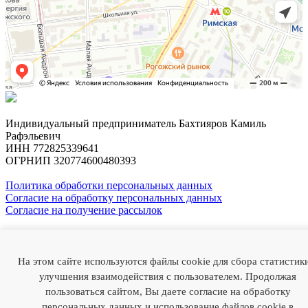
Индивидуальный предприниматель Бахтияров Камиль
Рафэльевич
ИНН 772825339641
ОГРНИП 320774600480393
Политика обработки персональных данных
Согласие на обработку персональных данных
Согласие на получение рассылок
Профессор
Камиль Бахтияров
На этом сайте используются файлы cookie для сбора статистик
О докторе
Случаи из практики
Отзывы
Статьи
Медиа
Наука
улучшения взаимодействия с пользователем. Продолжая
FAQ
Цены
Контакты
пользоваться сайтом, Вы даете согласие на обработку
персональных данных и использование файлов cookie в