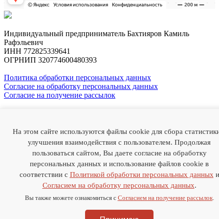
Индивидуальный предприниматель Бахтияров Камиль
Рафэльевич
ИНН 772825339641
ОГРНИП 320774600480393
Политика обработки персональных данных
Согласие на обработку персональных данных
Согласие на получение рассылок
Профессор
Камиль Бахтияров
На этом сайте используются файлы cookie для сбора статистик
О докторе
Случаи из практики
Отзывы
Статьи
Медиа
Наука
улучшения взаимодействия с пользователем. Продолжая
FAQ
Цены
Контакты
пользоваться сайтом, Вы даете согласие на обработку
персональных данных и использование файлов cookie в
Thank you! Your submission has been received!
соответствии с
Политикой обработки персональных данных
Oops! Something went wrong while submitting the form.
Согласием на обработку персональных данных
.
+7 985-786-22-55
Вы также можете ознакомиться с
Согласием на получение рассылок
.
Thank you! Your submission has been received!
Oops! Something went wrong while submitting the form.