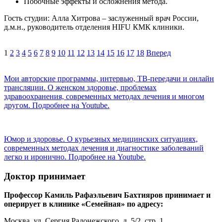
Побочные эффекты и осложнения метода.
Гость студии: Алла Хитрова – заслуженный врач России,
д.м.н., руководитель отделения HIFU КМК клиники.
1
2
3
4
5
6
7
8
9
10
11
12
13
14
15
16
17
18
Вперед
Мои авторские программы, интервью, ТВ-передачи и онлайн
трансляции. О женском здоровье, проблемах
здравоохранения, современных методах лечения и многом
другом. Подробнее на Youtube.
Юмор и здоровье. О курьезных медицинских ситуациях,
современных методах лечения и диагностике заболеваний
легко и иронично. Подробнее на Youtube.
Доктор принимает
Профессор Камиль Рафаэльевич Бахтияров принимает и
оперирует в клинике «Семейная» по адресу:
Москва, ул. Сергия Радонежского, д. 5/2, стр. 1,