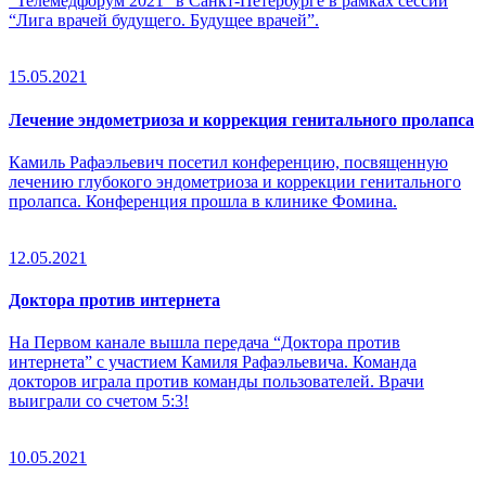
“Телемедфорум 2021” в Санкт-Петербурге в рамках сессии
“Лига врачей будущего. Будущее врачей”.
15.05.2021
Лечение эндометриоза и коррекция генитального пролапса
Камиль Рафаэльевич посетил конференцию, посвященную
лечению глубокого эндометриоза и коррекции генитального
пролапса. Конференция прошла в клинике Фомина.
12.05.2021
Доктора против интернета
На Первом канале вышла передача “Доктора против
интернета” с участием Камиля Рафаэльевича. Команда
докторов играла против команды пользователей. Врачи
выиграли со счетом 5:3!
10.05.2021