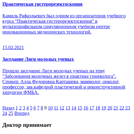
Практическая гистерорезектоскопия
Камиль Рафаэльевич был одним из организаторов учебного
курса “Практическая гистерорезектоскопия” в
мультипрофильном симуляционном учебном центре
инновационных медицинских технологий.
15.02.2021
Заседание Лиги молодых ученых
Прошло заседание Лиги молодых ученых на тему
“Заболевания молочных желез в практике гинеколога”.
Спикер: Алла Федоровна Карташева, маммолог, онколог,
профессор, зав.кафедрой пластической и реконструктивной
хирургии ФМБА.
Назад
1
2
3
4
5
6
7
8
9
10
11
12
13
14
15
16
17
18
19
20
21
22
23
24
25
Вперед
Доктор принимает