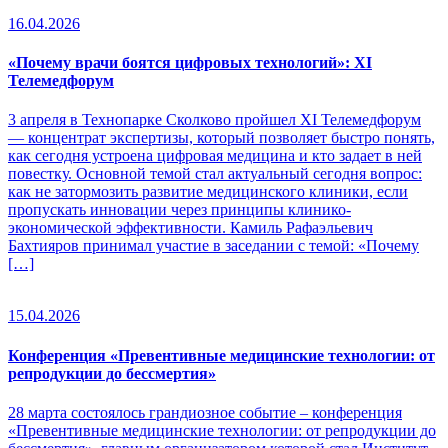
16.04.2026
«Почему врачи боятся цифровых технологий»: XI
Телемедфорум
3 апреля в Технопарке Сколково пройшел XI Телемедфорум
— концентрат экспертизы, который позволяет быстро понять,
как сегодня устроена цифровая медицина и кто задает в ней
повестку. Основной темой стал актуальный сегодня вопрос:
как не затормозить развитие медицинского клиники, если
пропускать инновации через принципы клинико-
экономической эффективности. Камиль Рафаэльевич
Бахтияров принимал участие в заседании с темой: «Почему
[…]
15.04.2026
Конференция «Превентивные медицинские технологии: от
репродукции до бессмертия»
28 марта состоялось грандиозное событие – конференция
«Превентивные медицинские технологии: от репродукции до