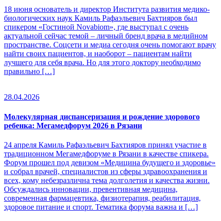
18 июня основатель и директор Института развития медико-
биологических наук Камиль Рафаэльевич Бахтияров был
спикером «Гостиной Novabiom», где выступал с очень
актуальной сейчас темой – личный бренд врача в медийном
пространстве. Соцсети и медиа сегодня очень помогают врачу
найти своих пациентов, и наоборот – пациентам найти
лучшего для себя врача. Но для этого доктору необходимо
правильно […]
28.04.2026
Молекулярная диспансеризация и рождение здорового
ребенка: Мегамедфорум 2026 в Рязани
24 апреля Камиль Рафаэльевич Бахтияров принял участие в
традиционном Мегамедфоруме в Рязани в качестве спикера.
Форум прошел под девизом «Медицина будущего и здоровье»
и собрал врачей, специалистов из сферы здравоохранения и
всех, кому небезразлична тема долголетия и качества жизни.
Обсуждались инновации, превентивная медицина,
современная фармацевтика, физиотерапия, реабилитация,
здоровое питание и спорт. Тематика форума важна и […]