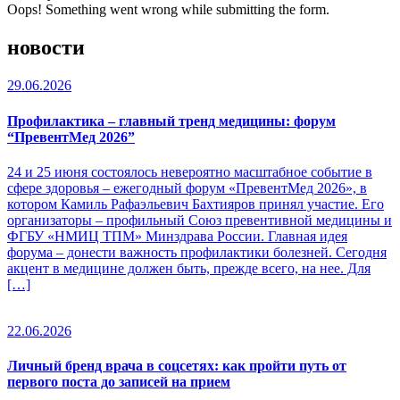
Oops! Something went wrong while submitting the form.
новости
29.06.2026
Профилактика – главный тренд медицины: форум
“ПревентМед 2026”
24 и 25 июня состоялось невероятно масштабное событие в
сфере здоровья – ежегодный форум «ПревентМед 2026», в
котором Камиль Рафаэльевич Бахтияров принял участие. Его
организаторы – профильный Союз превентивной медицины и
ФГБУ «НМИЦ ТПМ» Минздрава России. Главная идея
форума – донести важность профилактики болезней. Сегодня
акцент в медицине должен быть, прежде всего, на нее. Для
[…]
22.06.2026
Личный бренд врача в соцсетях: как пройти путь от
первого поста до записей на прием