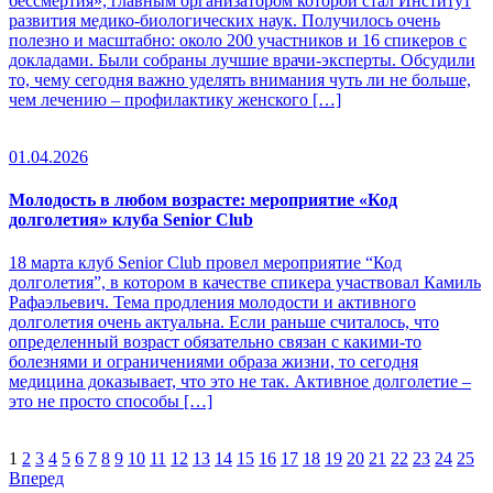
бессмертия», главным организатором которой стал Институт
развития медико-биологических наук. Получилось очень
полезно и масштабно: около 200 участников и 16 спикеров с
докладами. Были собраны лучшие врачи-эксперты. Обсудили
то, чему сегодня важно уделять внимания чуть ли не больше,
чем лечению – профилактику женского […]
01.04.2026
Молодость в любом возрасте: мероприятие «Код
долголетия» клуба Senior Club
18 марта клуб Senior Club провел мероприятие “Код
долголетия”, в котором в качестве спикера участвовал Камиль
Рафаэльевич. Тема продления молодости и активного
долголетия очень актуальна. Если раньше считалось, что
определенный возраст обязательно связан с какими-то
болезнями и ограничениями образа жизни, то сегодня
медицина доказывает, что это не так. Активное долголетие –
это не просто способы […]
1
2
3
4
5
6
7
8
9
10
11
12
13
14
15
16
17
18
19
20
21
22
23
24
25
Вперед